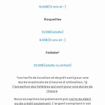
19,99$(13 ans et -)
Raquettes
10,99$(adulte)
8,99$(13 ans et -)
Fatbike*
30,99$(adulte ou enfant)
*Les tarifs de location et de prêt sont pour une
durée maximale de 2 heures d’utilisation, *
à
l'exception des fatbikes qui sont pour une durée de
1 heure
.
Nous acceptons les paiements par
carte de débit
ou de crédit seulement
. L'argent comptant n'est