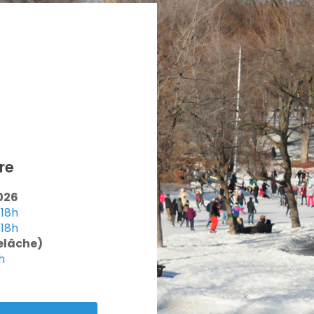
re
026
 18h
18h
elâche)
h