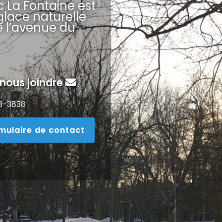
rc La Fontaine est
lace naturelle
e l’avenue du
 nous joindre
3-3838
mulaire de contact