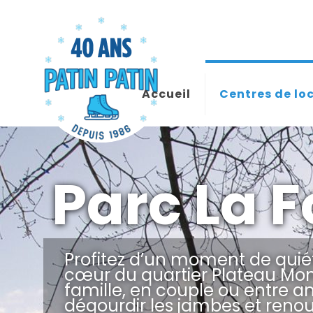
Accueil
Centres de lo
Parc La 
Profitez d’un moment de quié
cœur du quartier Plateau Mon
famille, en couple ou entre a
dégourdir les jambes et renou