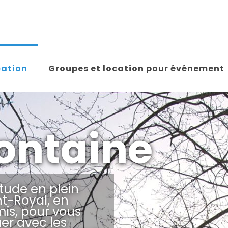
cation
Groupes et location pour événement
Fontaine
tude en plein
t-Royal, en
mis, pour vous
er avec les