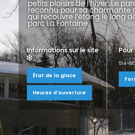
petits plaisirs de l’hiver. Le pa
reconnu pour sa charmante g
qui recouvre l’étang le long d
parc La Fontaine.
Informations sur le site
Pour
514-61
État de la glace
For
Heures d'ouverture